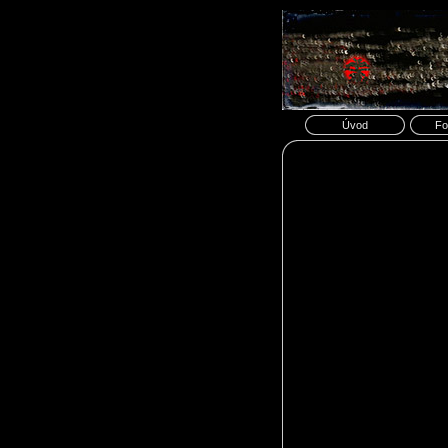
Úvod
Fo