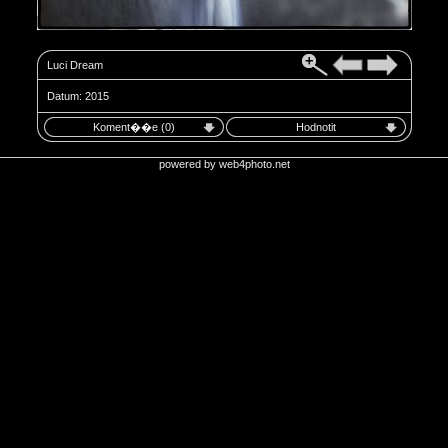
Luci Dream
Datum: 2015
Koment��e (0)
Hodnotit
powered by
web4photo.net