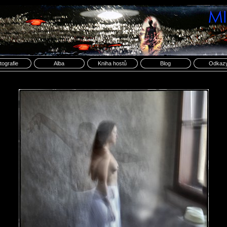
tografie
Alba
Kniha hostů
Blog
Odkaz