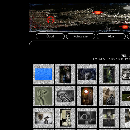
Úvod
Fotografie
Alba
751 -
1
2
3
4
5
6
7
8
9
10
11
12